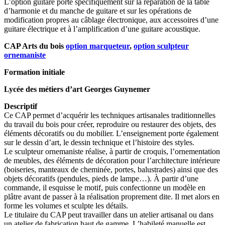
L’option guitare porte spécifiquement sur la réparation de la table
d’harmonie et du manche de guitare et sur les opérations de
modification propres au câblage électronique, aux accessoires d’une
guitare électrique et à l’amplification d’une guitare acoustique.
CAP Arts du bois
option marqueteur
,
option sculpteur
ornemaniste
Formation initiale
Lycée des métiers d’art Georges Guynemer
Descriptif
Ce CAP permet d’acquérir les techniques artisanales traditionnelles
du travail du bois pour créer, reproduire ou restaurer des objets, des
éléments décoratifs ou du mobilier. L’enseignement porte également
sur le dessin d’art, le dessin technique et l’histoire des styles.
Le sculpteur ornemaniste réalise, à partir de croquis, l’ornementation
de meubles, des éléments de décoration pour l’architecture intérieure
(boiseries, manteaux de cheminée, portes, balustrades) ainsi que des
objets décoratifs (pendules, pieds de lampe…). À partir d’une
commande, il esquisse le motif, puis confectionne un modèle en
plâtre avant de passer à la réalisation proprement dite. Il met alors en
forme les volumes et sculpte les détails.
Le titulaire du CAP peut travailler dans un atelier artisanal ou dans
un atelier de fabrication haut de gamme. L’habileté manuelle est